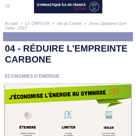
Accueil
>
LE CRIFGYM
>
Vie du Comité
>
2ème Opération Gym
Verte - 2023
ARTICLE
04 - RÉDUIRE L'EMPREINTE
CARBONE
ECONOMIES D'ENERGIE