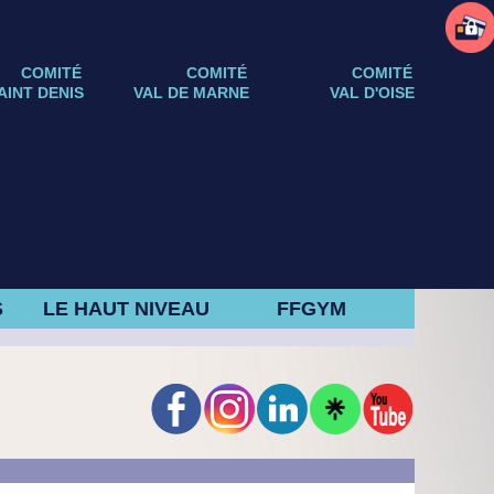
COMITÉ
COMITÉ
COMITÉ
AINT DENIS
VAL DE MARNE
VAL D'OISE
S
LE HAUT NIVEAU
FFGYM