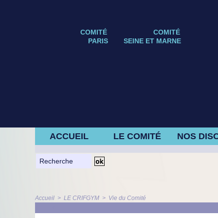
COMITÉ
COMITÉ
PARIS
SEINE ET MARNE
ACCUEIL
LE COMITÉ
NOS DISC
Accueil
>
LE CRIFGYM
>
Vie du Comité
ARTICLE