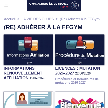
Accueil
>
LA VIE DES CLUBS
>
(Re) Adhérer à la FFGym
(RE) ADHÉRER À LA FFGYM
INFORMATIONS
LICENCES : MUTATION
RENOUVELLEMENT
2026-2027
22/06/2026
AFFILIATION
15/07/2026
Procédures et formulaires de
mutations 2026-2027...