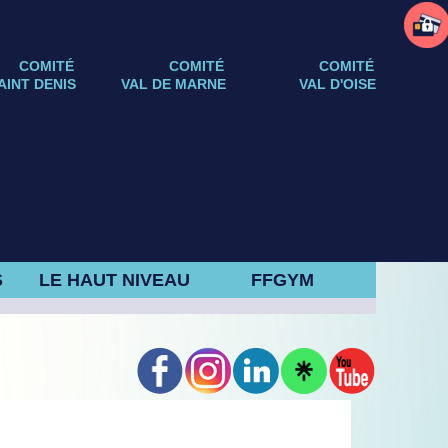
COMITÉ
COMITÉ
COMITÉ
AINT DENIS
VAL DE MARNE
VAL D'OISE
S
LE HAUT NIVEAU
FFGYM