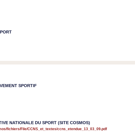
SPORT
UVEMENT SPORTIF
IVE NATIONALE DU SPORT (SITE COSMOS)
mos/fichiers/File/CCNS_et_textes/ccns_etendue_13_03_09.pdf