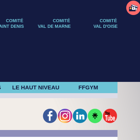
COMITÉ
COMITÉ
COMITÉ
AINT DENIS
VAL DE MARNE
VAL D'OISE
S
LE HAUT NIVEAU
FFGYM