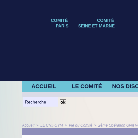
COMITÉ
COMITÉ
PARIS
SEINE ET MARNE
ACCUEIL
LE COMITÉ
NOS DISC
Accueil
>
LE CRIFGYM
>
Vie du Comité
>
2ème Opération Gym Ve
ARTICLE