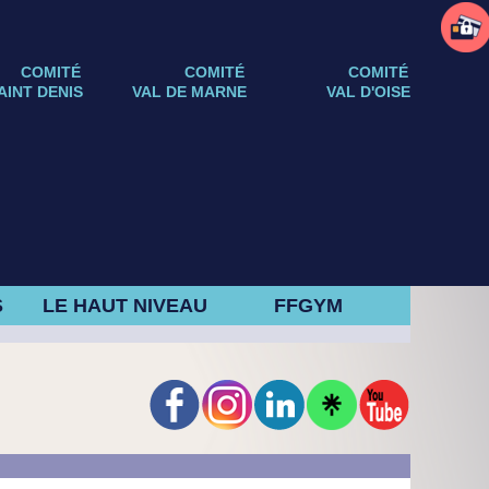
COMITÉ
COMITÉ
COMITÉ
AINT DENIS
VAL DE MARNE
VAL D'OISE
S
LE HAUT NIVEAU
FFGYM