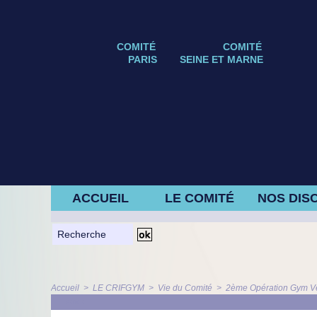
COMITÉ
COMITÉ
PARIS
SEINE ET MARNE
ACCUEIL
LE COMITÉ
NOS DISC
Accueil
>
LE CRIFGYM
>
Vie du Comité
>
2ème Opération Gym Ve
ARTICLE