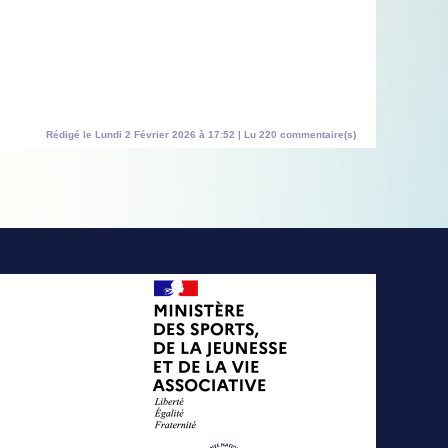
Rédigé le Lundi 2 Février 2026 à 17:52 | Lu 220 commentaire(s)