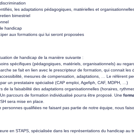
discrimination
ntifiés, les adaptations pédagogiques, matérielles et organisationnell
retien bimestriel
onnel
de handicap
iper aux formations qui lui seront proposées
uation de handicap de la manière suivante :
oins spécifiques (pédagogiques, matériels, organisationnels) au regar
he se fait en lien avec le prescripteur de formation, qui connait les d
ccessibilité, mesures de compensation, adaptations, … Le référent peut,
par un prestataire spécialisé (CAP emploi, Agefiph, CAF, MDPH, …)
rs de la faisabilité des adaptations organisationnelles (horaires, rythme
Un parcours de formation individualisé pourra être proposé. Une
form
PSH sera mise en place.
ersonnes qualifiées ne faisant pas partie de notre équipe, nous faisons
re en STAPS, spécialisée dans les représentations du handicap au tr