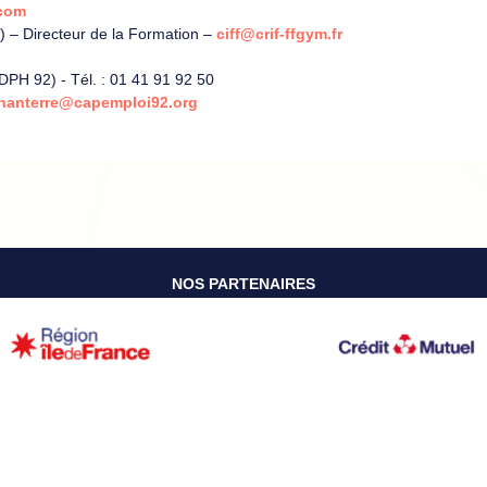
.com
) – Directeur de la Formation –
ciff@crif-ffgym.fr
H 92) - Tél. : 01 41 91 92 50
-nanterre@capemploi92.org
NOS PARTENAIRES