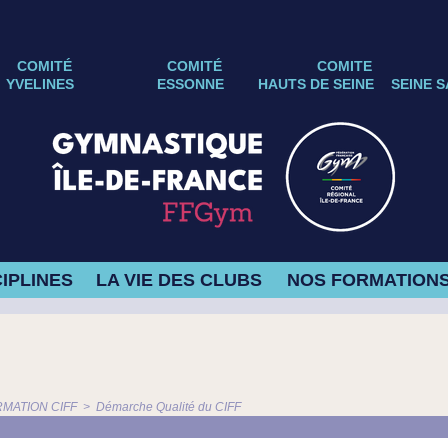
COMITÉ
COMITÉ
COMITE
YVELINES
ESSONNE
HAUTS DE SEINE
SEINE S
IPLINES
LA VIE DES CLUBS
NOS FORMATION
MATION CIFF
>
Démarche Qualité du CIFF