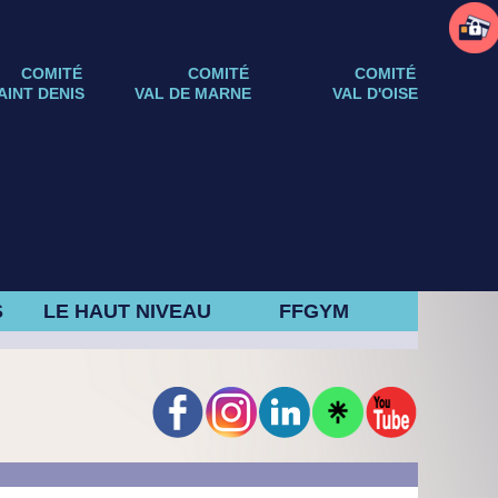
COMITÉ
COMITÉ
COMITÉ
AINT DENIS
VAL DE MARNE
VAL D'OISE
S
LE HAUT NIVEAU
FFGYM