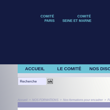
COMITÉ
COMITÉ
PARIS
SEINE ET MARNE
ACCUEIL
LE COMITÉ
NOS DISC
Accueil
>
NOS FORMATIONS
>
Nos formations pour encadrer
>
F
ARTICLE