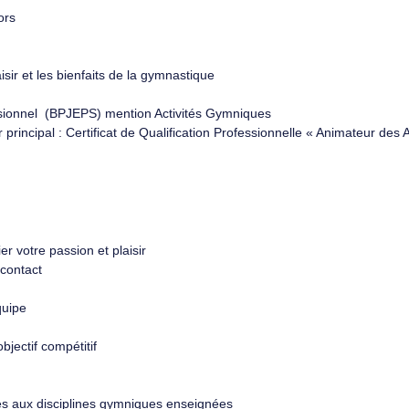
ors
sir et les bienfaits de la gymnastique
essionnel (BPJEPS) mention Activités Gymniques
principal : Certificat de Qualification Professionnelle « Animateur de
r votre passion et plaisir
contact
quipe
jectif compétitif
és aux disciplines gymniques enseignées