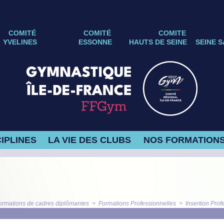
COMITÉ
COMITÉ
COMITE
YVELINES
ESSONNE
HAUTS DE SEINE
SEINE S
IPLINES
LA VIE DES CLUBS
NOS FORMATION
ormations de cadres diplômantes
>
Formations Professionnelles
>
Insertion Prof