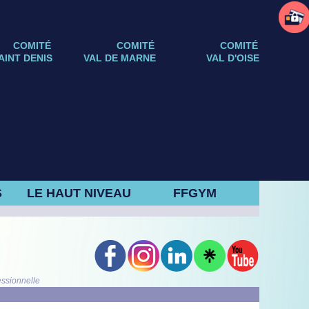
COMITÉ
COMITÉ
COMITÉ
AINT DENIS
VAL DE MARNE
VAL D'OISE
S
LE HAUT NIVEAU
FFGYM
essionnelle