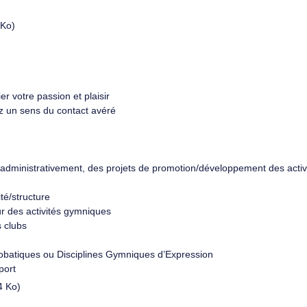
 Ko)
r votre passion et plaisir
 un sens du contact avéré
t administrativement, des projets de promotion/développement des activ
ité/structure
ur des activités gymniques
s clubs
obatiques ou Disciplines Gymniques d’Expression
port
4 Ko)