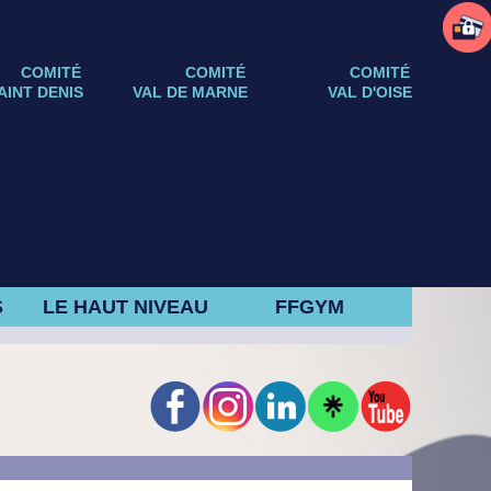
COMITÉ
COMITÉ
COMITÉ
AINT DENIS
VAL DE MARNE
VAL D'OISE
S
LE HAUT NIVEAU
FFGYM