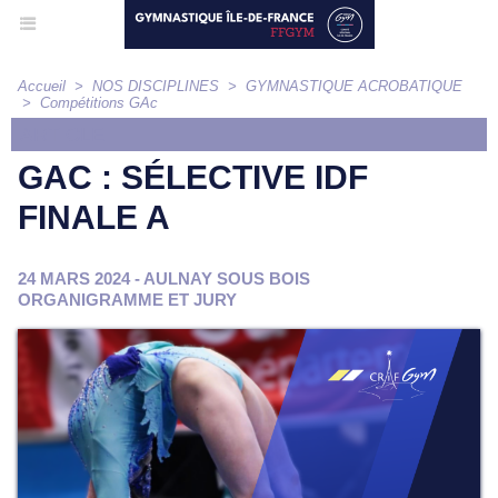
Accueil
>
NOS DISCIPLINES
>
GYMNASTIQUE ACROBATIQUE
>
Compétitions GAc
ARTICLE
GAC : SÉLECTIVE IDF
FINALE A
24 MARS 2024 - AULNAY SOUS BOIS
ORGANIGRAMME ET JURY