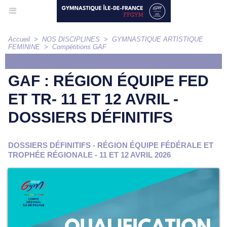
Accueil
>
NOS DISCIPLINES
>
GYMNASTIQUE ARTISTIQUE
FEMININE
>
Compétitions GAF
ARTICLE
GAF : RÉGION ÉQUIPE FED
ET TR- 11 ET 12 AVRIL -
DOSSIERS DÉFINITIFS
DOSSIERS DÉFINITIFS - RÉGION ÉQUIPE FÉDÉRALE ET
TROPHÉE RÉGIONALE - 11 ET 12 AVRIL 2026