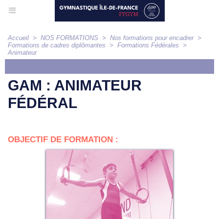
Accueil
>
NOS FORMATIONS
>
Nos formations pour encadrer
>
Formations de cadres diplômantes
>
Formations Fédérales
>
Animateur
ARTICLE
GAM : ANIMATEUR
FÉDÉRAL
OBJECTIF DE FORMATION :