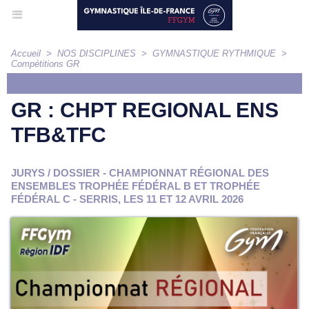
Accueil
>
NOS DISCIPLINES
>
GYMNASTIQUE RYTHMIQUE
>
Compétitions GR
ARTICLE
GR : CHPT REGIONAL ENS
TFB&TFC
JURYS / DOSSIER - CHAMPIONNAT RÉGIONAL DES
ENSEMBLES TROPHÉE FÉDÉRAL B ET TROPHÉE
FÉDÉRAL C - SERRIS, LES 11 ET 12 AVRIL 2026