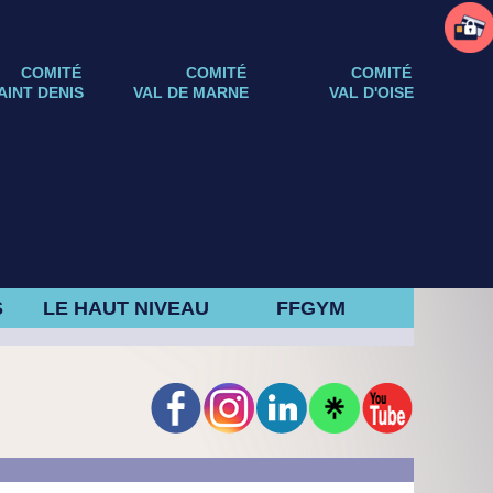
COMITÉ
COMITÉ
COMITÉ
AINT DENIS
VAL DE MARNE
VAL D'OISE
S
LE HAUT NIVEAU
FFGYM