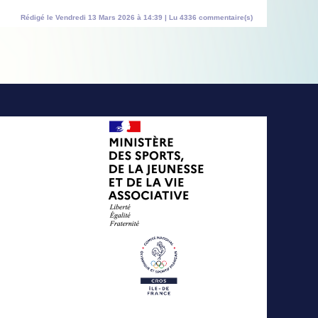
Rédigé le Vendredi 13 Mars 2026 à 14:39 | Lu 4336 commentaire(s)