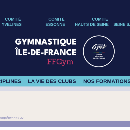
COMITÉ
COMITÉ
COMITE
YVELINES
ESSONNE
HAUTS DE SEINE
SEINE S
IPLINES
LA VIE DES CLUBS
NOS FORMATION
ompétitions GR