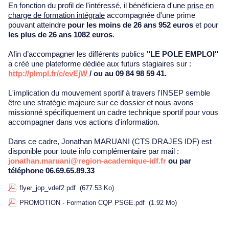
En fonction du profil de l'intéressé, il bénéficiera d'une
prise en
charge de formation intégrale
accompagnée d'une prime
pouvant atteindre
pour les moins de 26 ans 952
euros
et pour
les plus de 26 ans 1082 euros
.
Afin d’accompagner les différents publics
"LE POLE EMPLOI"
a créé une plateforme dédiée aux futurs stagiaires sur :
http://plmpl.fr/c/evEjW
/ ou au 09 84 98 59 41.
L'implication du mouvement sportif à travers l'INSEP semble
être une stratégie majeure sur ce dossier et nous avons
missionné spécifiquement un cadre technique sportif pour vous
accompagner dans vos actions d'information.
Dans ce cadre, Jonathan MARUANI (CTS DRAJES IDF) est
disponible pour toute info complémentaire par mail :
jonathan.maruani@region-academique-idf.fr
ou par
téléphone 06.69.65.89.33
flyer_jop_vdef2.pdf
(677.53 Ko)
PROMOTION - Formation CQP PSGE.pdf
(1.92 Mo)