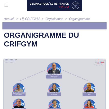
Accueil
>
LE CRIFGYM
>
Organisation
>
Organigramme
ARTICLE
ORGANIGRAMME DU
CRIFGYM