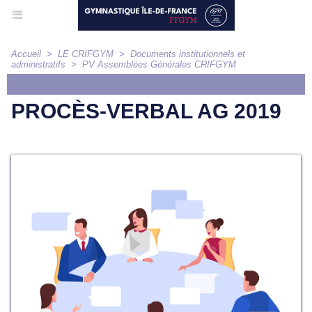
Accueil
>
LE CRIFGYM
>
Documents institutionnels et
administratifs
>
PV Assemblées Générales CRIFGYM
ARTICLE
PROCÈS-VERBAL AG 2019