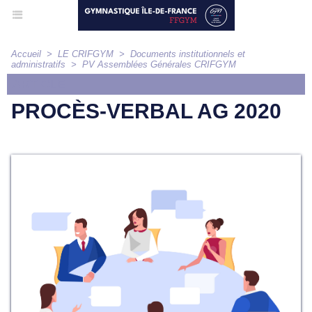
Accueil
>
LE CRIFGYM
>
Documents institutionnels et
administratifs
>
PV Assemblées Générales CRIFGYM
ARTICLE
PROCÈS-VERBAL AG 2020