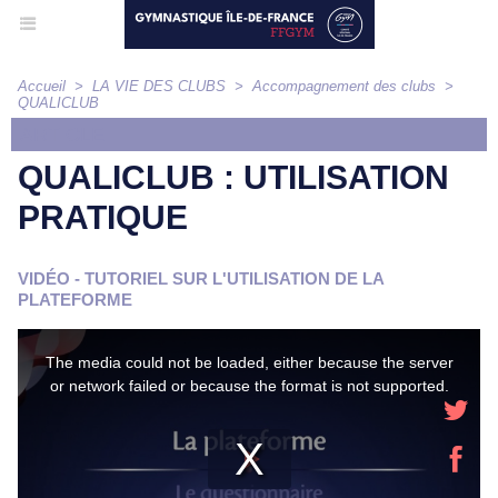
Accueil
>
LA VIE DES CLUBS
>
Accompagnement des clubs
>
QUALICLUB
ARTICLE
QUALICLUB : UTILISATION
PRATIQUE
VIDÉO - TUTORIEL SUR L'UTILISATION DE LA
PLATEFORME