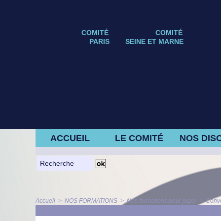
COMITÉ
COMITÉ
PARIS
SEINE ET MARNE
ACCUEIL
LE COMITÉ
NOS DISC
Accueil
>
NOS FORMATIONS
>
Nos formations pour juger
>
Conv
ARTICLE