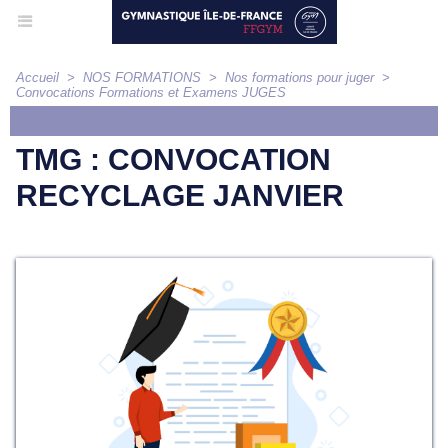
Accueil
>
NOS FORMATIONS
>
Nos formations pour juger
>
Convocations Formations et Examens JUGES
ARTICLE
TMG : CONVOCATION
RECYCLAGE JANVIER