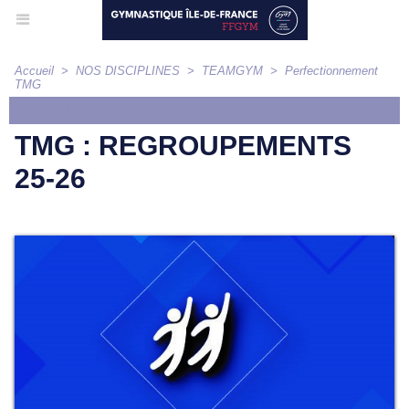
Accueil
>
NOS DISCIPLINES
>
TEAMGYM
>
Perfectionnement
TMG
ARTICLE
TMG : REGROUPEMENTS
25-26