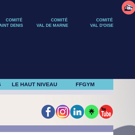
COMITÉ
COMITÉ
COMITÉ
AINT DENIS
VAL DE MARNE
VAL D'OISE
S
LE HAUT NIVEAU
FFGYM