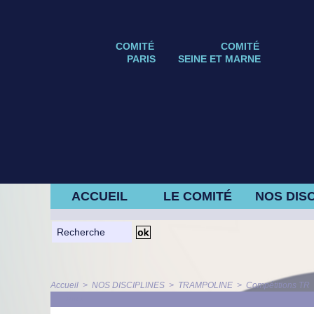
COMITÉ
COMITÉ
PARIS
SEINE ET MARNE
ACCUEIL
LE COMITÉ
NOS DISC
Accueil
>
NOS DISCIPLINES
>
TRAMPOLINE
>
Compétitions TR
ARTICLE