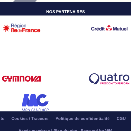
NOS PARTENAIRES
its
Cookies / Traceurs
Politique de confidentialité
CGU
Accès membres
|
Plan du site
|
Powered by WM