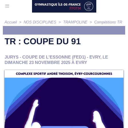
Accueil
>
NOS DISCIPLINES
>
TRAMPOLINE
>
Compétitions TR
ARTICLE
TR : COUPE DU 91
JURYS - COUPE DE L'ESSONNE (FED1) - EVRY, LE
DIMANCHE 23 NOVEMBRE 2025 À EVRY