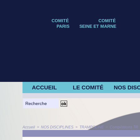
COMITÉ
COMITÉ
PARIS
SEINE ET MARNE
ACCUEIL
LE COMITÉ
NOS DISC
Accueil
>
NOS DISCIPLINES
>
TRAMPOLINE
>
Compétitions TR
ARTICLE