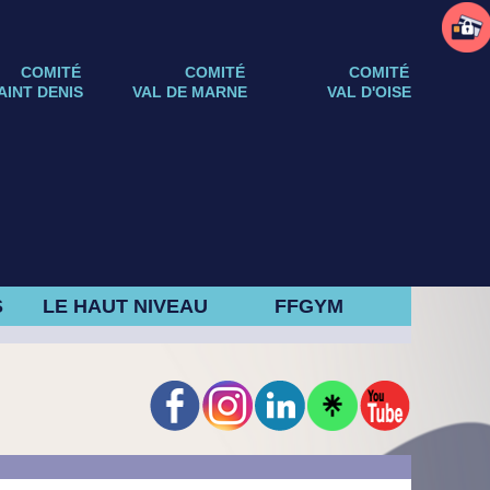
COMITÉ
COMITÉ
COMITÉ
AINT DENIS
VAL DE MARNE
VAL D'OISE
S
LE HAUT NIVEAU
FFGYM