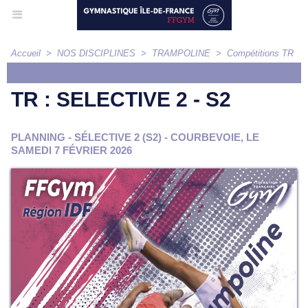
Accueil
>
NOS DISCIPLINES
>
TRAMPOLINE
>
Compétitions TR
ARTICLE
TR : SELECTIVE 2 - S2
PLANNING - SÉLECTIVE 2 (S2) - COURBEVOIE, LE
SAMEDI 7 FÉVRIER 2026