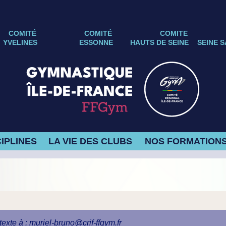
COMITÉ
COMITÉ
COMITE
YVELINES
ESSONNE
HAUTS DE SEINE
SEINE S
IPLINES
LA VIE DES CLUBS
NOS FORMATION
exte à : muriel-bruno@crif-ffgym.fr