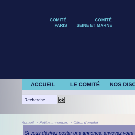
COMITÉ
COMITÉ
PARIS
SEINE ET MARNE
ACCUEIL
LE COMITÉ
NOS DISC
Accueil
>
Petites annonces
>
Offres d'emploi
Si vous désirez poster une annonce, envoyez votre t