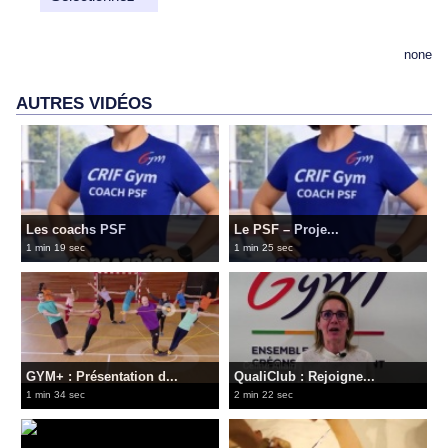
none
AUTRES VIDÉOS
Les coachs PSF
Le PSF – Proje...
1 min 19 sec
1 min 25 sec
GYM+ : Présentation d...
QualiClub : Rejoigne...
1 min 34 sec
2 min 22 sec