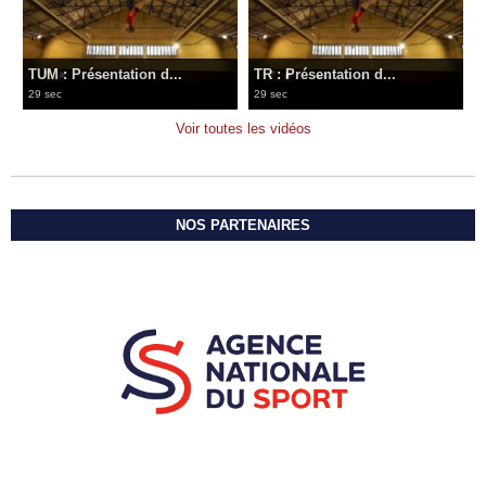
TUM : Présentation d...
TR : Présentation d...
29 sec
29 sec
Voir toutes les vidéos
NOS PARTENAIRES