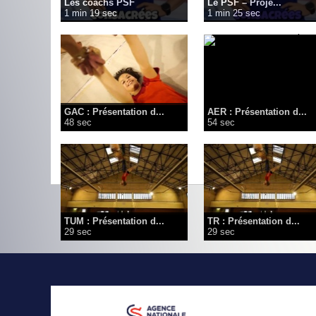
Les coachs PSF
Le PSF – Proje...
1 min 19 sec
1 min 25 sec
GAC : Présentation d...
AER : Présentation d...
48 sec
54 sec
TUM : Présentation d...
TR : Présentation d...
29 sec
29 sec