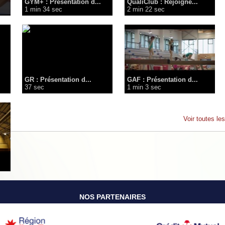
GYM+ : Présentation d...
QualiClub : Rejoigne...
1 min 34 sec
2 min 22 sec
GR : Présentation d...
GAF : Présentation d...
37 sec
1 min 3 sec
Voir toutes le
NOS PARTENAIRES