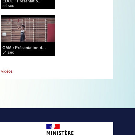
EDUC : Présentatio...
53 sec
GAM : Présentation d...
54 sec
s vidéos