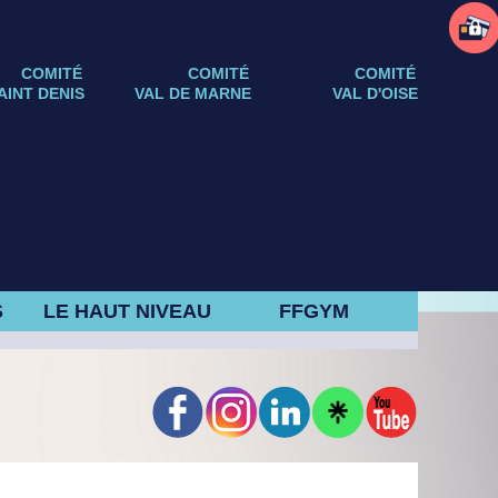
COMITÉ
COMITÉ
COMITÉ
AINT DENIS
VAL DE MARNE
VAL D'OISE
S
LE HAUT NIVEAU
FFGYM