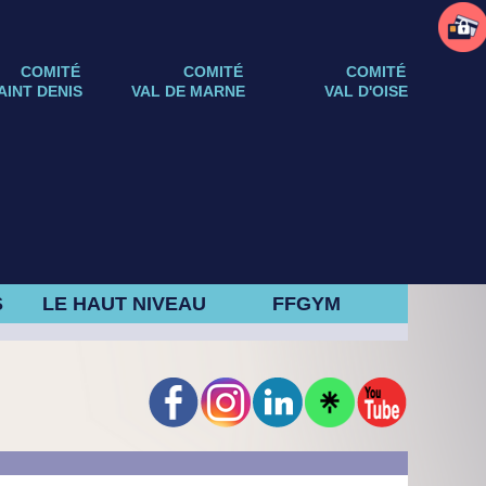
COMITÉ
COMITÉ
COMITÉ
AINT DENIS
VAL DE MARNE
VAL D'OISE
S
LE HAUT NIVEAU
FFGYM