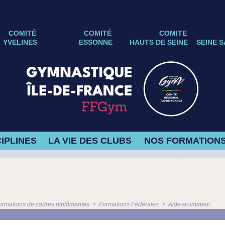
COMITÉ
COMITÉ
COMITE
YVELINES
ESSONNE
HAUTS DE SEINE
SEINE S
IPLINES
LA VIE DES CLUBS
NOS FORMATION
ormations de cadres diplômantes
>
Formations Fédérales
>
Aide-animateur