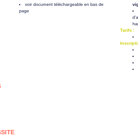
voir document téléchargeable en bas de
vi
page
d'
ha
Tarifs :
Inscripti
S
SSITE