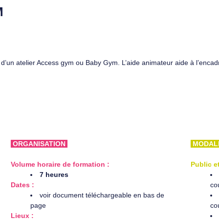
M
d’un atelier Access gym ou Baby Gym. L’aide animateur aide à l’encadr
ORGANISATION
MODAL
Volume horaire de formation :
Public e
7 heures
Dates :
co
voir document téléchargeable en bas de
page
cou
Lieux :