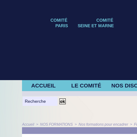
COMITÉ
COMITÉ
PARIS
SEINE ET MARNE
ACCUEIL
LE COMITÉ
NOS DISC
Accueil
>
NOS FORMATIONS
>
Nos formations pour encadrer
>
F
ARTICLE