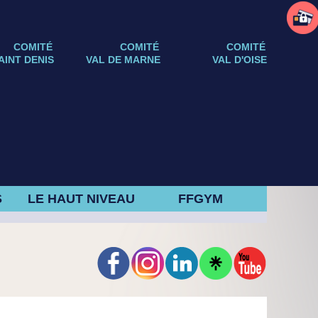
COMITÉ
COMITÉ
COMITÉ
AINT DENIS
VAL DE MARNE
VAL D'OISE
S
LE HAUT NIVEAU
FFGYM