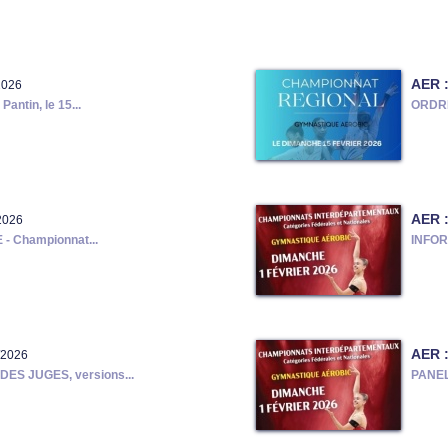
AER 
2026
antin, le 15...
ORDRE
AER 
2026
 Championnat...
INFORM
AER 
/2026
S JUGES, versions...
PANEL