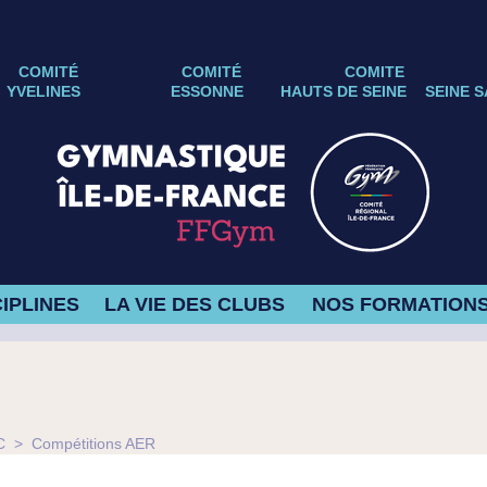
COMITÉ
COMITÉ
COMITE
YVELINES
ESSONNE
HAUTS DE SEINE
SEINE S
IPLINES
LA VIE DES CLUBS
NOS FORMATION
C
>
Compétitions AER