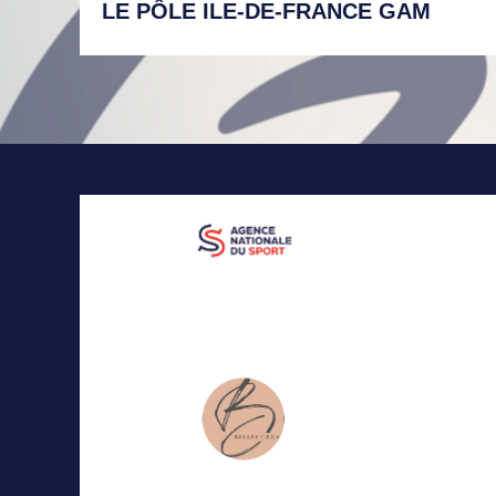
LE PÔLE ILE-DE-FRANCE GAM