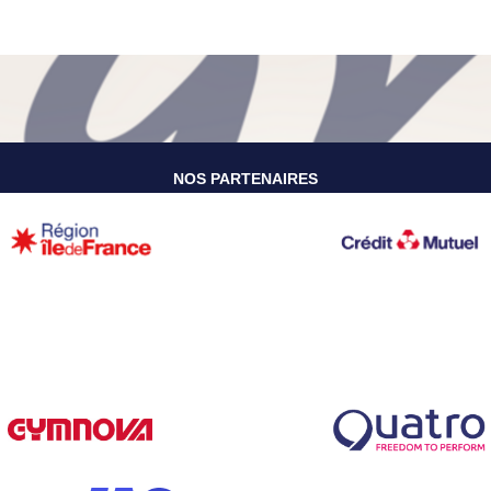
NOS PARTENAIRES