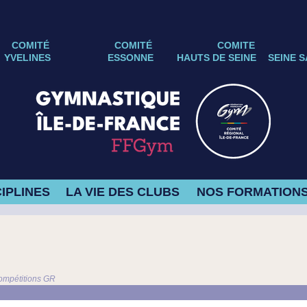
COMITÉ
COMITÉ
COMITE
YVELINES
ESSONNE
HAUTS DE SEINE
SEINE S
IPLINES
LA VIE DES CLUBS
NOS FORMATION
ompétitions GR