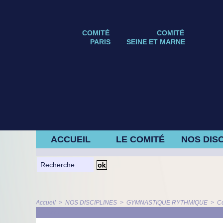
COMITÉ
COMITÉ
PARIS
SEINE ET MARNE
ACCUEIL
LE COMITÉ
NOS DISC
Accueil
>
NOS DISCIPLINES
>
GYMNASTIQUE RYTHMIQUE
>
C
ARTICLE