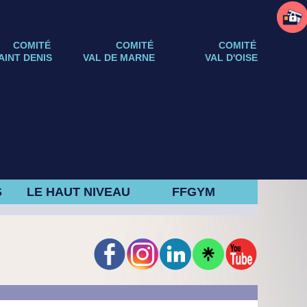
COMITÉ
COMITÉ
COMITÉ
AINT DENIS
VAL DE MARNE
VAL D'OISE
S
LE HAUT NIVEAU
FFGYM