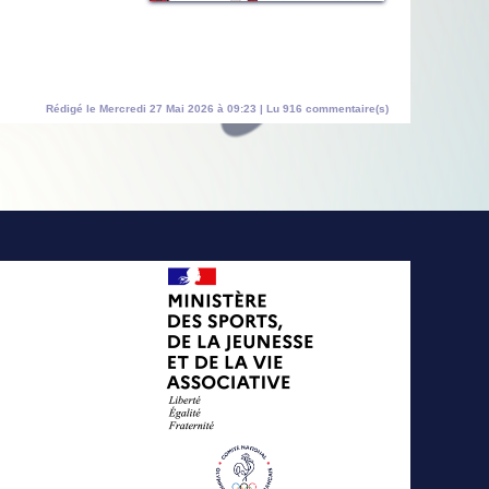
Rédigé le Mercredi 27 Mai 2026 à 09:23 | Lu 916 commentaire(s)